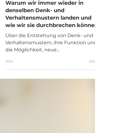
Warum wir immer wieder in
denselben Denk- und
Verhaltensmustern landen und
wie wir sie durchbrechen können
Über die Entstehung von Denk- und
Verhaltensmustern, ihre Funktion und
die Möglichkeit, neue
Handlungsspielräume zu entwickeln. In
diesem Artikel werfen wir einen Blick
auf drei zentrale Dynamiken:
Entstehung von Denk- und
Verhaltensmustern: Wie Erfahrungen,
Glaubenssätze und automatische
Reaktionen unser Verhalten prägen.
Die Schwierigkeit, Muster zu
durchbrechen: Warum Vertrautheit,
Sicherheit und starke Emotionen