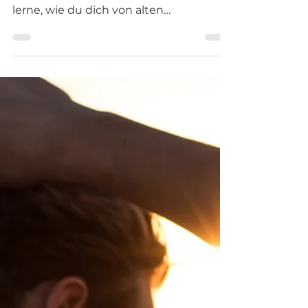
7. Jan. 2025
8 Min. Lesezeit
Wie Glaubenssätze dein Leben
steuern– und wie du lernst, sie zu
durchbrechen und zu
beeinflussen
Erkenne die unsichtbaren Muster, die
dein Denken und Handeln prägen und
lerne, wie du dich von alten
Überzeugungen befreist, um wirklich...