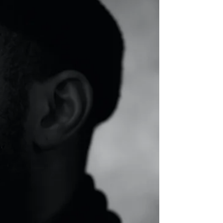
Verhaltensmuster und die Kraft der
Selbstreflexion. Mit alltagsnahen
Beispielen, Aha-Momenten und
Inspiration für deinen Weg zu mehr
Klarheit und Leichtigkeit.