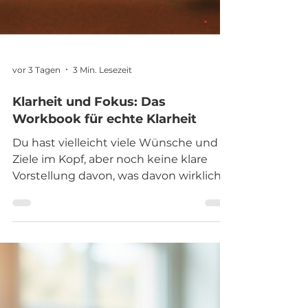
vor 3 Tagen
3 Min. Lesezeit
Klarheit und Fokus: Das
Workbook für echte Klarheit
Du hast vielleicht viele Wünsche und
Ziele im Kopf, aber noch keine klare
Vorstellung davon, was davon wirklich
Priorität hat. Manches klingt nach
einem guten Ziel, weil es von außen
wichtig wirkt. Anderes begleitet dich
schon lange, bleibt aber liegen, weil der
Anfang fehlt oder du selbst noch nicht