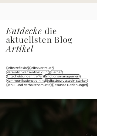
Entdecke
die
aktuellsten Blog
Artikel
Selbstreflexion
Selbstvertrauen
Persönlichkeitsentwicklung
Klarheit
Entscheidungen treffen
Emotionsmanagement
Kommunikationstraining
Selbstbewusstsein stärken
Denk- und Verhaltensmuster
Gesunde Beziehungen