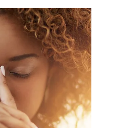
Wir reden viel, aber hören wenig. Zu oft
sind Gespräche kein Dialog, sondern
eine Abfolge von Monologen. Was für
den einen harmlos wirkt, hinterlässt
beim anderen Verletzung, Leere oder
Zweifel. Warum scheitert echte
Kommunikation gerade dort, wo sie am
wichtigsten ist? In diesem Artikel
werfen wir einen Blick auf drei zentrale
Dynamiken: Sendebedürfnis statt
Verbindung: Warum manche
Menschen immer nur von sich erzählen
und nicht auf dich eingehen.