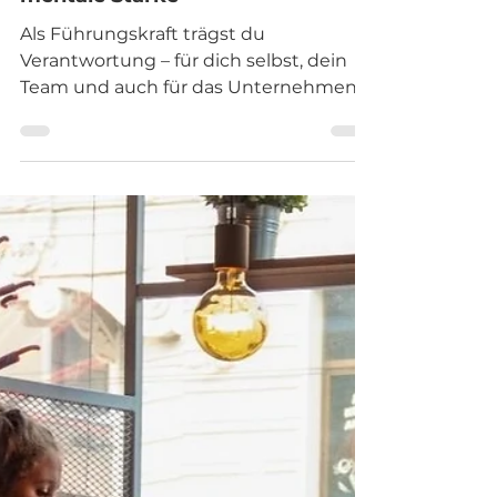
vor 7 Tagen
3 Min. Lesezeit
Mindset Coaching für
Führungskräfte: Erfolg durch
mentale Stärke
Als Führungskraft trägst du
Verantwortung – für dich selbst, dein
Team und auch für das Unternehmen
selbst. Diese Verantwortung bringt
vielfältige Herausforderungen mit sich:
komplexe Entscheidungen, Konflikte,
Zeitdruck und die Notwendigkeit,
ständig Neues zu lernen und dich
anzupassen. Ein starkes Mindset hilft
dir, in solchen Situationen klar und
gelassen zu bleiben.