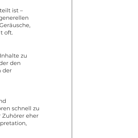
lt ist – 
generellen 
Geräusche, 
 oft.
Inhalte zu 
der den 
 der 
nd 
en schnell zu 
 Zuhörer eher 
pretation, 