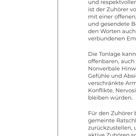
und respektvoll
ist der Zuhörer 
mit einer offene
und gesendete Bo
den Worten auch 
verbundenen Em
Die Tonlage kann
offenbaren, auch
Nonverbale Hinwe
Gefühle und Absi
verschränkte Arm
Konflikte, Nervos
bleiben würden.
Für den Zuhörer 
gemeinte Ratschl
zurückzustellen,
aktive Zuhören s