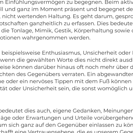
em Einfühlungsvermögen zu begegnen. Beim akti
voll und ganz im Moment präsent und begegnet 
n, nicht wertenden Haltung. Es geht darum, gespr
tschaften ganzheitlich zu erfassen. Dies bedeute
die Tonlage, Mimik, Gestik, Körperhaltung sowie 
otionen wahrgenommen werden.  
 beispielsweise Enthusiasmus, Unsicherheit oder F
 wenn die gewählten Worte dies nicht direkt ausd
ise können darüber hinaus oft noch mehr über d
chten des Gegenübers verraten. Ein abgewandter 
e oder ein nervöses Tippen mit dem Fuß können 
ität oder Unsicherheit sein, die sonst womöglich 
bedeutet dies auch, eigene Gedanken, Meinungen
äge oder Erwartungen und Urteile vorübergehen
 um sich ganz auf den Gegenüber einlassen zu kön
chafft eine Vertrauensebene, die es unserem Geg