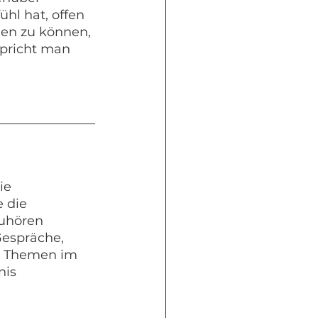
hl hat, offen 
en zu können, 
pricht man 
ie 
 die 
uhören 
Gespräche, 
e Themen im 
nis 