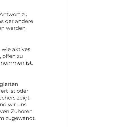
Antwort zu 
as der andere 
en werden.
 wie aktives 
 offen zu 
genommen ist.
ierten 
rt ist oder 
chers zeigt. 
nd wir uns 
iven Zuhören 
hm zugewandt.