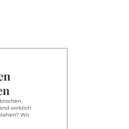
en
en
brochen, 
nd wirklich 
stehen? Wir 