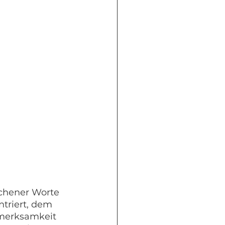
ochener Worte 
ntriert, dem 
fmerksamkeit 