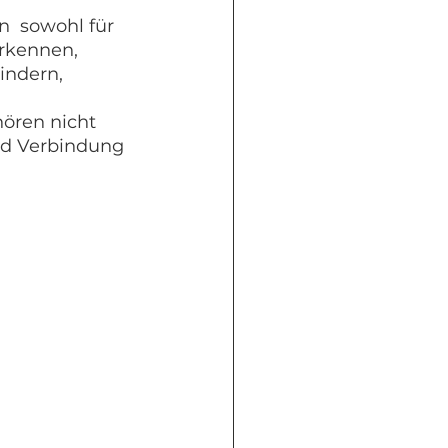
  sowohl für 
erkennen, 
ndern, 
ören nicht 
nd Verbindung 