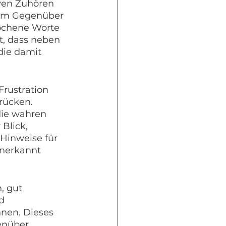
ven Zuhören 
dem Gegenüber 
ochene Worte 
t, dass neben 
die damit 
rustration 
rücken.
ie wahren 
Blick, 
Hinweise für 
unerkannt 
, gut 
d 
nen. Dieses 
enüber 