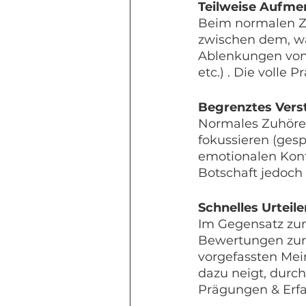
Teilweise Aufme
Beim normalen Zuh
zwischen dem, wa
Ablenkungen von 
etc.) . Die volle 
Begrenztes Verst
Normales Zuhören 
fokussieren (ges
emotionalen Konte
Botschaft jedoch 
Schnelles Urteile
Im Gegensatz zum
Bewertungen zurü
vorgefassten Mei
dazu neigt, durch 
Prägungen & Erfah